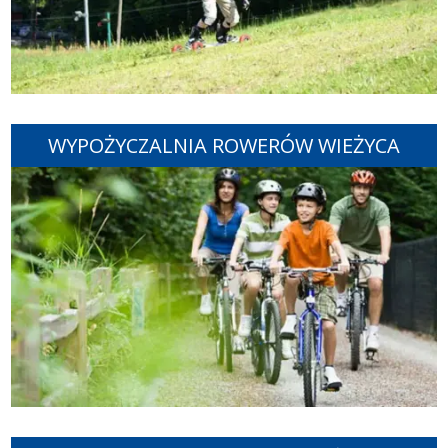
WYPOŻYCZALNIA ROWERÓW WIEŻYCA