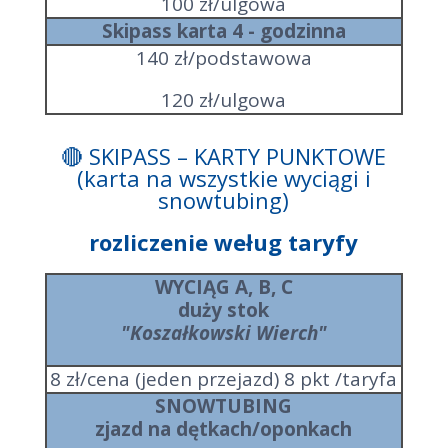
100 zł/ulgowa
Skipass karta 4 - godzinna
140 zł/podstawowa
120 zł/ulgowa
🔴
SKIPASS – KARTY PUNKTOWE
(karta na wszystkie wyciągi i
snowtubing)
rozliczenie weług taryfy
WYCIĄG A, B, C
duży stok
"Koszałkowski Wierch"
8 zł/cena (jeden przejazd) 8 pkt /taryfa
SNOWTUBING
zjazd na dętkach/oponkach