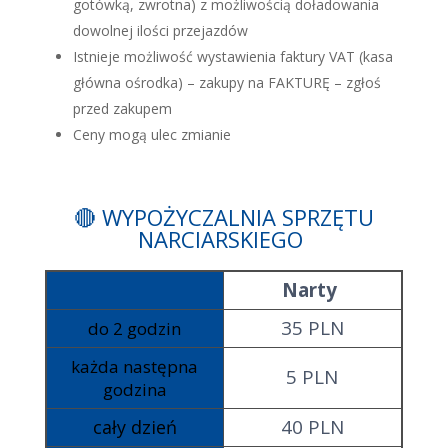
gotówką, zwrotna) z możliwością doładowania
dowolnej ilości przejazdów
Istnieje możliwość wystawienia faktury VAT (kasa
główna ośrodka) – zakupy na FAKTURĘ – zgłoś
przed zakupem
Ceny mogą ulec zmianie
🔴 WYPOŻYCZALNIA SPRZĘTU
NARCIARSKIEGO
Narty
35 PLN
do 2 godzin
każda następna
5 PLN
godzina
40 PLN
cały dzień