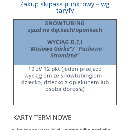
Zakup skipass punktowy – wg
taryfy
SNOWTUBING
zjazd na dętkach/oponkach
WYCIĄG D,E,I
"Misiowa Górka"/ "Puchowa
Stromizna"
12 zł/ 12 pkt (jeden przejazd
wyciągiem ze snowtubingiem -
dziecko, dziecko z opiekunem lub
osoba dorosła)
KARTY TERMINOWE
kaucja za kartę 20 zł – płatna tylko gotówką