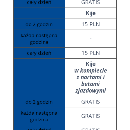
GRATIS
cały dzień
Kije
15 PLN
do 2 godzin
każda następna
-
godzina
15 PLN
cały dzień
Kije
w komplecie
z nartami i
butami
zjazdowymi
GRATIS
do 2 godzin
każda następna
GRATIS
godzina