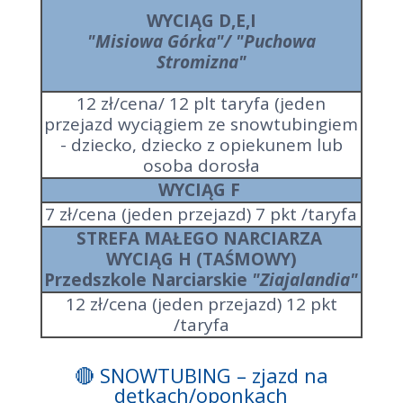
WYCIĄG D,E,I
"Misiowa Górka"/ "Puchowa
Stromizna"
12 zł/cena/ 12 plt taryfa (jeden
przejazd wyciągiem ze snowtubingiem
- dziecko, dziecko z opiekunem lub
osoba dorosła
WYCIĄG F
7 zł/cena (jeden przejazd) 7 pkt /taryfa
STREFA MAŁEGO NARCIARZA
WYCIĄG H (TAŚMOWY)
Przedszkole Narciarskie
"Ziajalandia"
12 zł/cena (jeden przejazd) 12 pkt
/taryfa
🔴
SNOWTUBING – zjazd na
dętkach/oponkach