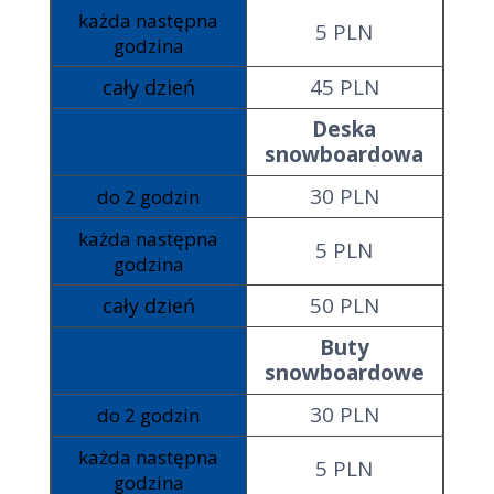
każda następna
5 PLN
godzina
45 PLN
cały dzień
Deska
snowboardowa
30 PLN
do 2 godzin
każda następna
5 PLN
godzina
50 PLN
cały dzień
Buty
snowboardowe
30 PLN
do 2 godzin
każda następna
5 PLN
godzina