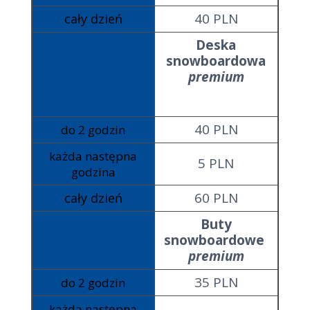
40 PLN
cały dzień
Deska
snowboardowa
premium
40 PLN
do 2 godzin
każda następna
5 PLN
godzina
60 PLN
cały dzień
Buty
snowboardowe
premium
35 PLN
do 2 godzin
każda następna