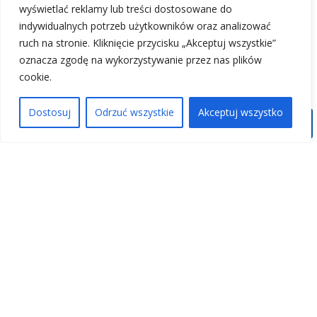
wyświetlać reklamy lub treści dostosowane do
Snowboard - Pełny serwis
indywidualnych potrzeb użytkowników oraz analizować
manualny*
ruch na stronie. Kliknięcie przycisku „Akceptuj wszystkie”
Od 160/ 190/ 210 zł**
oznacza zgodę na wykorzystywanie przez nas plików
cookie.
*
Pełny serwis:
wyrównanie ślizgu, krawędzi (planowanie
Dostosuj
Odrzuć wszystkie
Akceptuj wszystko
snowboardu)
ostrzenie krawędzi dolnych i bocznych (nadanie
właściwego kąta)
smarowanie na gorąco, polerowanie
zalewanie i uzupełnianie ubytków (zarysowań)
** w zależności od ilości ubytków
Narty - Kompleksowy serwis
Winterstiger*
Od 140/ 170/ 200 zł**