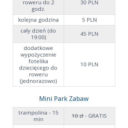
roweru do 2
30 PLN
godz.
kolejna godzina
5 PLN
cały dzień (do
45 PLN
19:00)
dodatkowe
wypożyczenie
fotelika
10 PLN
dziecięcego do
roweru
(jednorazowo)
Mini Park Zabaw
trampolina - 15
10 zł
- GRATIS
min