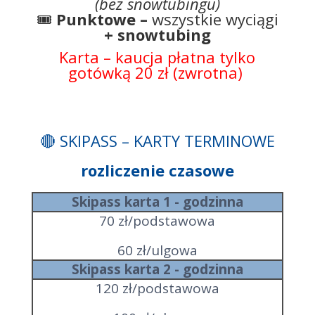
(bez snowtubingu)
🎟️
Punktowe –
wszystkie wyciągi
+ snowtubing
Karta – kaucja płatna tylko
gotówką 20 zł (zwrotna)
🔴
SKIPASS – KARTY TERMINOWE
rozliczenie czasowe
Skipass karta 1 - godzinna
70 zł/podstawowa
60 zł/ulgowa
Skipass karta 2 - godzinna
120 zł/podstawowa