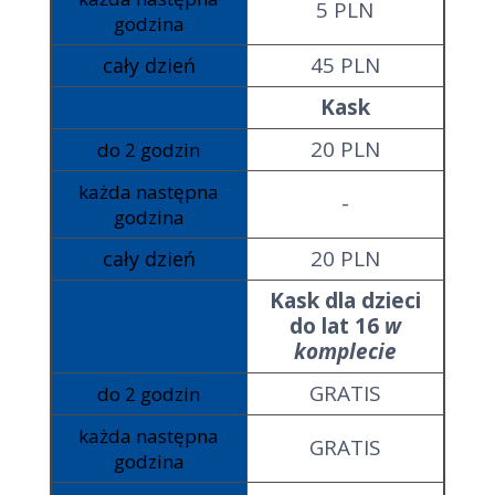
5 PLN
godzina
45 PLN
cały dzień
Kask
20 PLN
do 2 godzin
każda następna
-
godzina
20 PLN
cały dzień
Kask dla dzieci
do lat 16
w
komplecie
GRATIS
do 2 godzin
każda następna
GRATIS
godzina