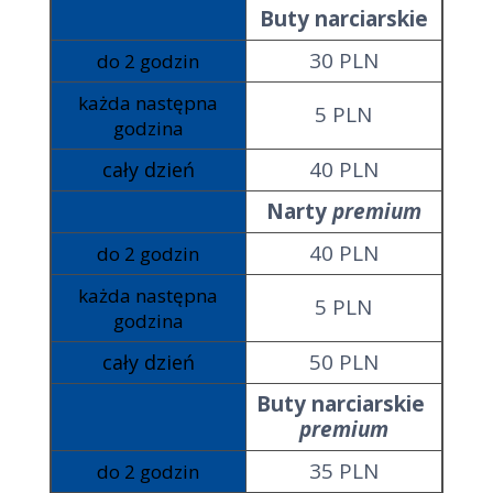
Buty narciarskie
30 PLN
do 2 godzin
każda następna
5 PLN
godzina
40 PLN
cały dzień
Narty
premium
40 PLN
do 2 godzin
każda następna
5 PLN
godzina
50 PLN
cały dzień
Buty narciarskie
premium
35 PLN
do 2 godzin