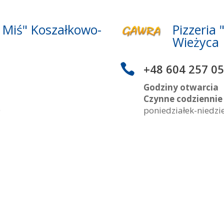
y Miś" Koszałkowo-
Pizzeria
Wieżyca

+48 604 257 0
Godziny otwarcia
Czynne codziennie
0
poniedziałek-niedzi