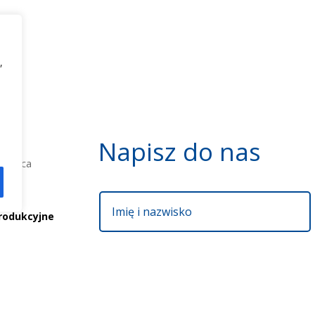
,
Napisz do nas
ieżyca
rodukcyjne