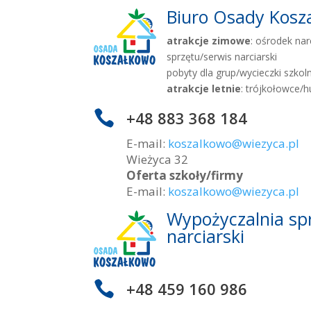
Biuro Osady Kosz
atrakcje zimowe
: ośrodek nar
sprzętu/serwis narciarski
pobyty dla grup/wycieczki szkol
atrakcje letnie
: trójkołowce/

+48 883 368 184
E-mail:
koszalkowo@wiezyca.pl
Wieżyca 32
Oferta szkoły/firmy
E-mail:
koszalkowo@wiezyca.pl
Wypożyczalnia sp
narciarski

+48 459 160 986