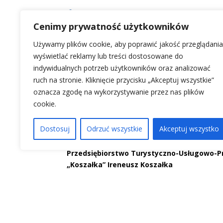

+48 574 909 250
Cenimy prywatność użytkowników
Telefon do Zarządcy Wieży
Używamy plików cookie, aby poprawić jakość przeglądania
Widokowej – Gmina Stężyca
wyświetlać reklamy lub treści dostosowane do
Wieża widokowa czynna!
indywidualnych potrzeb użytkowników oraz analizować
ruch na stronie. Kliknięcie przycisku „Akceptuj wszystkie”
oznacza zgodę na wykorzystywanie przez nas plików
cookie.
Dane firmy – właściel
Centrum Aktywnego Wypoczynku Koszałkowo-W
Osady Koszałkowo-Wieżyca
Dostosuj
Odrzuć wszystkie
Akceptuj wszystko
Przedsiębiorstwo Turystyczno-Usługowo-P
„Koszałka” Ireneusz Koszałka
83-315 Wieżyca 32
NIP: 589 105 25 66
Dane konta bankowego: