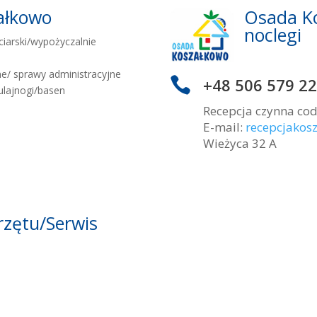
ałkowo
Osada Ko
noclegi
ciarski/wypożyczalnie
ne/ sprawy administracyjne

+48 506 579 2
hulajnogi/basen
Recepcja czynna cod
E-mail:
recepcjako
Wieżyca 32 A
rzętu/Serwis